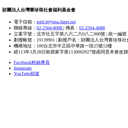
財團法人台灣賽珍珠社會福利基金會
電子信箱：
psbf.tt@msa.hinet.net
聯絡專線：
02-2504-8088
|
傳真：
02-2504-4088
立案字號：北市社五字第八六二六0八二000號
|
統一編號：8
劃撥帳號：19139901
|
劃撥戶名：財團法人台灣賽珍珠社
機構地址：100台北市中正區中華路一段25號12樓
經113年3月28日衛授家字第1130002927號函同意本
Facebook粉絲專頁
Instagram
YouTube頻道