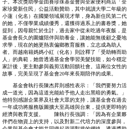
子。本次獎助學金由賽珍珠基金會與全家便利商店「全
家珍愛新住民」公益活動贊助，其中就讀大學二年級的
小蓮（化名）在國樂領域展現才華，身為新住民第二代
的她，不僅學業成績優秀，還獲得過系上的書卷獎，她
提到，因母親忙於生計，過去家中從未吃過年夜飯，是
基金會長久的圍爐陪伴與助養金，讓她能無後顧之憂地
求學，現在的她更熱衷偏鄉教育服務，立志成為助人
者。而越南籍媽媽小紅（化名）則詮釋了「受助轉而助
人」的典範，她曾透過基金會學習美髮技能，如今穩定
家計後，更主動參與義剪活動回饋社會。這兩位女性的
故事，完美呈現了基金會20年來長期陪伴的成果。
基金會執行長陳杰昇則感性表示：「我們要努力活
成一道光，因為這道光能給予他人走出黑暗的勇氣。」
他特別感謝企業界及社會大眾的支持，讓基金會在過去
一年成功將服務版圖擴大至高雄與台東，提供更即時的
經濟與教育支援。 陳執行長強調：「因為有企業夥
伴們在物資上的支持，以及對新二代培力的深度參與，
企業與基金會才能共同織起資源對接的網絡，透過獎助