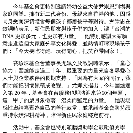
今年基金會更特別邀請婦幼公益大使尹崇恩到場與
家庭同樂。擁有新二代身份、母親來自香港的他，因感
同身受而深切體會每個孩子都應被平等對待。尹崇恩在
致詞時表示，新住民朋友與孩子們的加入，讓「台灣的
DNA 更加多元，也更加有力量」，他特別感謝大家願
意走進這個大家庭分享文化與愛，並熱情叮嚀現場孩子
們：「今天要吃得飽、玩得開心，把笑容帶回家！」
賽珍珠基金會董事長尤姵文於致詞時表示，「童心
協力」圍爐能走過二十年，最重要的力量來自各界愛心
人士與企業夥伴的長期支持，「因為有大家的同行，我
們才能把關懷累積成改變。」尤姵文指出，今年圍爐邁
入第 20 年，基金會在台服務也即將迎來第60個年頭，
這一甲子的歲月象徵著「溫柔而堅定的力量」，她現場
感性邀請嘉賓為自己的善行鼓掌，並承諾基金會將持續
秉持永續深耕精神，陪伴新住民家庭穩定前行。
活動中，基金會也特別頒贈獎助學金鼓勵優秀學