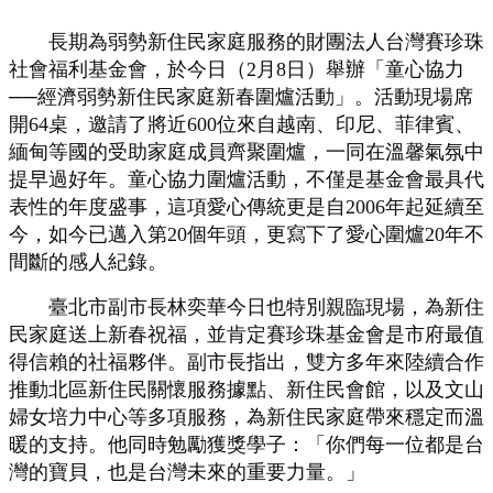
長期為弱勢新住民家庭服務的財團法人台灣賽珍珠
社會福利基金會，於今日（2月8日）舉辦「童心協力
──經濟弱勢新住民家庭新春圍爐活動」。活動現場席
開64桌，邀請了將近600位來自越南、印尼、菲律賓、
緬甸等國的受助家庭成員齊聚圍爐，一同在溫馨氣氛中
提早過好年。童心協力圍爐活動，不僅是基金會最具代
表性的年度盛事，這項愛心傳統更是自2006年起延續至
今，如今已邁入第20個年頭，更寫下了愛心圍爐20年不
間斷的感人紀錄。
臺北市副市長林奕華今日也特別親臨現場，為新住
民家庭送上新春祝福，並肯定賽珍珠基金會是市府最值
得信賴的社福夥伴。副市長指出，雙方多年來陸續合作
推動北區新住民關懷服務據點、新住民會館，以及文山
婦女培力中心等多項服務，為新住民家庭帶來穩定而溫
暖的支持。他同時勉勵獲獎學子：「你們每一位都是台
灣的寶貝，也是台灣未來的重要力量。」