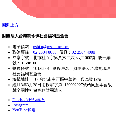
回到上方
財團法人台灣賽珍珠社會福利基金會
電子信箱：
psbf.tt@msa.hinet.net
聯絡專線：
02-2504-8088
|
傳真：
02-2504-4088
立案字號：北市社五字第八六二六0八二000號
|
統一編
號：81588108
劃撥帳號：19139901
|
劃撥戶名：財團法人台灣賽珍珠
社會福利基金會
機構地址：100台北市中正區中華路一段25號12樓
經113年3月28日衛授家字第1130002927號函同意本會改
隸全國性社會福利財團法人
Facebook粉絲專頁
Instagram
YouTube頻道