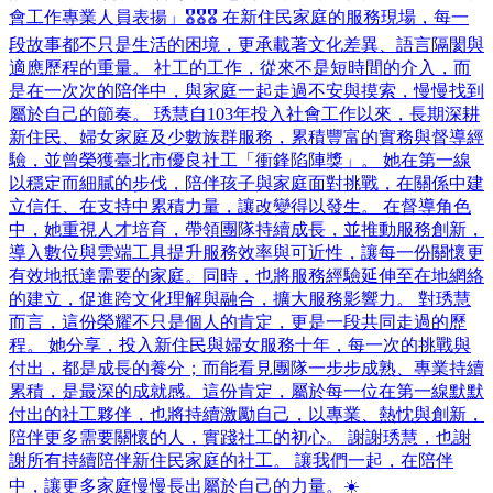
會工作專業人員表揚」🎖️🎖️🎖️ 在新住民家庭的服務現場，每一
段故事都不只是生活的困境，更承載著文化差異、語言隔閡與
適應歷程的重量。 社工的工作，從來不是短時間的介入，而
是在一次次的陪伴中，與家庭一起走過不安與摸索，慢慢找到
屬於自己的節奏。 琇慧自103年投入社會工作以來，長期深耕
新住民、婦女家庭及少數族群服務，累積豐富的實務與督導經
驗，並曾榮獲臺北市優良社工「衝鋒陷陣獎」。 她在第一線
以穩定而細膩的步伐，陪伴孩子與家庭面對挑戰，在關係中建
立信任、在支持中累積力量，讓改變得以發生。 在督導角色
中，她重視人才培育，帶領團隊持續成長，並推動服務創新，
導入數位與雲端工具提升服務效率與可近性，讓每一份關懷更
有效地抵達需要的家庭。同時，也將服務經驗延伸至在地網絡
的建立，促進跨文化理解與融合，擴大服務影響力。 對琇慧
而言，這份榮耀不只是個人的肯定，更是一段共同走過的歷
程。 她分享，投入新住民與婦女服務十年，每一次的挑戰與
付出，都是成長的養分；而能看見團隊一步步成熟、專業持續
累積，是最深的成就感。這份肯定，屬於每一位在第一線默默
付出的社工夥伴，也將持續激勵自己，以專業、熱忱與創新，
陪伴更多需要關懷的人，實踐社工的初心。 謝謝琇慧，也謝
謝所有持續陪伴新住民家庭的社工。 讓我們一起，在陪伴
中，讓更多家庭慢慢長出屬於自己的力量。☀️