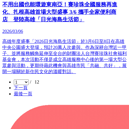
不用出國也能環遊東南亞！賽珍珠全國服務再進
化、扎根高雄首場大型盛事 3/6 攜手全家便利商
店 登陸高雄「日光海島生活節」
2026/03/06
高雄年度盛事「2026日光海島生活節」於3月6日至8日在高雄
中央公園盛大登場，預計20萬人次參與。作為深耕台灣近一甲
子、並將服務觸角延伸至全台的財團法人台灣賽珍珠社會福利
基金會，本次活動不僅是成立高雄服務中心後的第一場大型公
眾參與活動，更期待藉此機會與高雄市民「共融、共好」，展
開一場關於新住民文化的溫暖對話。
/ 12
下一頁
最後一頁