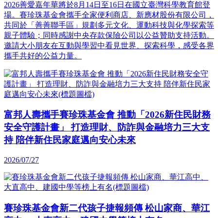
2026善愛嘉年華將於8月14日至16日在國立臺灣科學教育館登
場。賽珍珠基金會攜手全家便利商店、新應材股份有限公司，
共同於「善善聯手區」規劃多元文化、運動科技與化學探索等
親子體驗；同時感謝中央存款保險公司以公益贊助支持活動。
邀請大小朋友在互動與學習中看見世界、探索科學，感受各界
攜手共好的公益力量。
富邦人壽攜手賽珍珠基金會 推動「2026新住民財務
安全守護計畫」 打造理財、防詐與金融培力三大支
持 陪伴新住民家庭邁向安心未來
2026/07/27
賽珍珠基金會新二代孩子捷報頻傳 松山家商、華江