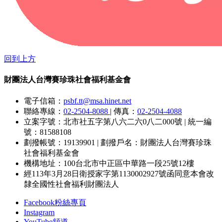
回到上方
財團法人台灣賽珍珠社會福利基金會
電子信箱：
psbf.tt@msa.hinet.net
聯絡專線：
02-2504-8088
|
傳真：
02-2504-4088
立案字號：北市社五字第八六二六0八二000號
|
統一編
號：81588108
劃撥帳號：19139901
|
劃撥戶名：財團法人台灣賽珍珠
社會福利基金會
機構地址：100台北市中正區中華路一段25號12樓
經113年3月28日衛授家字第1130002927號函同意本會改
隸全國性社會福利財團法人
Facebook粉絲專頁
Instagram
YouTube頻道