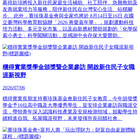
募得款項將投入新住民家庭生活補助、社工陪伴、急難救助及
友善就業培力等服務，陪伴新住民在台灣安心生活、站穩腳
步。 此外，賽珍珠基金會與全家也將於 8月14日至16日 在國
立臺灣科學教育館協辦「2026 善愛嘉年華」，規劃運動科技
培力活動、多元文化市集，以及由新應材贊助規劃的「化學探
索小勇士」科學闖關活動，並感謝中央存保大愛贊助。
穩得實業獎學金頒獎暨企業參訪 開啟新住民子女職
涯新視野
2026/07/06
穩得實業長期支持賽珍珠基金會新住民子女教育，今年頒發獎
學金予16位高中職及大專優秀學生，並安排企業參訪與職涯交
流，帶領青年深入認識科技產業及安規檢測領域，鼓勵學生持
續精進自我、拓展職涯視野，未來發揮所長回饋社會。