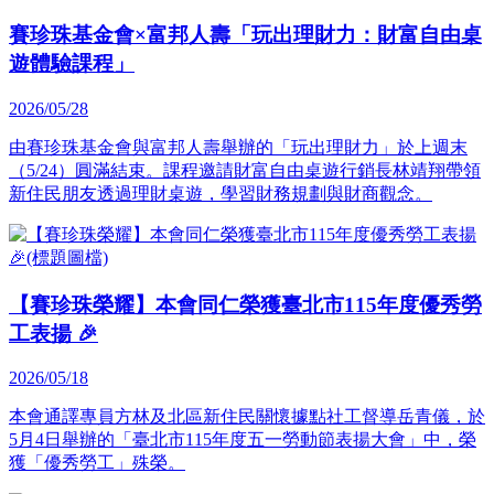
賽珍珠基金會×富邦人壽「玩出理財力：財富自由桌
遊體驗課程」
2026/05/28
由賽珍珠基金會與富邦人壽舉辦的「玩出理財力」於上週末
（5/24）圓滿結束。課程邀請財富自由桌遊行銷長林靖翔帶領
新住民朋友透過理財桌遊，學習財務規劃與財商觀念。
【賽珍珠榮耀】本會同仁榮獲臺北市115年度優秀勞
工表揚 🎉
2026/05/18
本會通譯專員方林及北區新住民關懷據點社工督導岳青儀，於
5月4日舉辦的「臺北市115年度五一勞動節表揚大會」中，榮
獲「優秀勞工」殊榮。