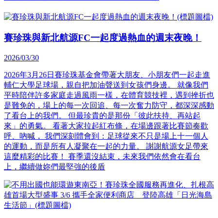
賽珍珠與新北航源FC一起度過熱血的週末夜晚！
2026/03/30
2026年3月26日賽珍珠基金會帶著大朋友、小朋友們一起走進
輔仁大學足球場，親自把加油聲送到女孩們身邊。 就像我們
平時陪伴許多家庭走過風雨一樣，在體育競技裡，遇到挫折也
是難免的，場上的每一次回追、每一次奮力防守，都深深感動
了看台上的我們。 但最珍貴的是那份「彼此扶持、再站起
來」的勇氣。 看著大家拉起紅布條，在場邊跟著比賽節奏歡
呼、吶喊， 我們深刻體會到：足球從來不只是場上十一個人
的運動，而是所有人凝聚在一起的力量。 謝謝航源女足帶來
這麼精彩的比賽！ 賽季還沒結束，未來我們依然會在看台
上，繼續做妳們最堅強的後盾