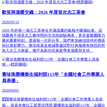
歡笑與溫暖交織：2026 年度首次志工茶會
2026/05/15
2026 年的第一場志工茶會在充滿溫馨的氣氛中圓滿結束。這
場聚會不僅是志工夥伴間的交流與經驗傳承，更是凝聚團隊力
量的重要時刻。透過每一次的分享，我們更加確信陪伴的價值
與社會影響力。賽珍珠基金會誠摯邀請對社會服務有熱忱的您
加入志工大家庭，攜手為新住民家庭帶來溫暖與支持。
賽珍珠榮獲衛生福利部115年「全國社會工作專業人
員表揚」
2026/04/01
🎖️🎖️🎖️賽珍珠榮獲衛生福利部115年「全國社會工作專業人員表
揚」 恭喜本會社工督導洪琇慧 榮獲衛生福利部115年「全國社