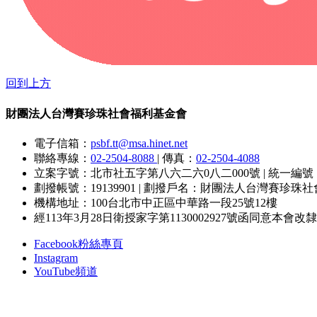
回到上方
財團法人台灣賽珍珠社會福利基金會
電子信箱：
psbf.tt@msa.hinet.net
聯絡專線：
02-2504-8088
|
傳真：
02-2504-4088
立案字號：北市社五字第八六二六0八二000號
|
統一編號：8
劃撥帳號：19139901
|
劃撥戶名：財團法人台灣賽珍珠社
機構地址：100台北市中正區中華路一段25號12樓
經113年3月28日衛授家字第1130002927號函同意本
Facebook粉絲專頁
Instagram
YouTube頻道