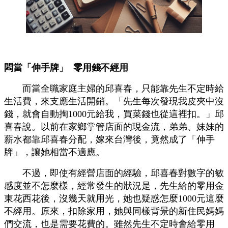
悶當「伸手牌」 零用錢不經用
而當全職家庭主婦的邱喜春，只能靠先生不定時給
生活費，來支應生活開銷。「先生每次發現我皮夾中沒
錢，就會自動掏1000元給我，買菜錢也從這裡扣。」邱
喜春說。以前在家鄉掌管店面的現金流，弟弟、妹妹的
薪水都靠邱喜春分配，嫁來台灣後，竟然成了「伸手
牌」，讓她相當不適應。
不過，即使有經營店面的經驗，邱喜春對數字的敏
感度並不怎麼樣，經常發生的狀況是，先生給的零用金
東花西花後，沒幾天就用光，她也疑惑怎麼1000元這麼
不經用。原來，扣除家用，她與同樣背景的新住民媽媽
們交流，也是需要花費的。雖然先生不定時會給零用