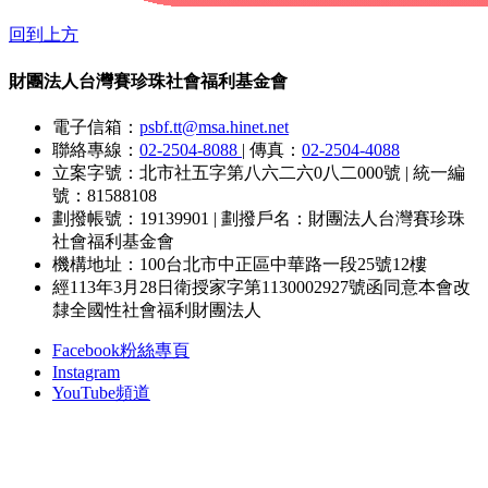
回到上方
財團法人台灣賽珍珠社會福利基金會
電子信箱：
psbf.tt@msa.hinet.net
聯絡專線：
02-2504-8088
|
傳真：
02-2504-4088
立案字號：北市社五字第八六二六0八二000號
|
統一編
號：81588108
劃撥帳號：19139901
|
劃撥戶名：財團法人台灣賽珍珠
社會福利基金會
機構地址：100台北市中正區中華路一段25號12樓
經113年3月28日衛授家字第1130002927號函同意本會改
隸全國性社會福利財團法人
Facebook粉絲專頁
Instagram
YouTube頻道