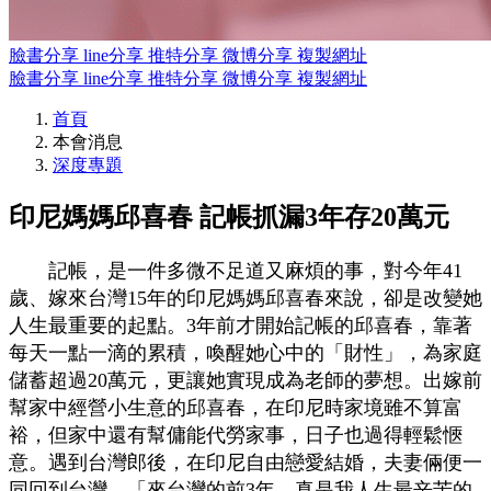
臉書分享
line分享
推特分享
微博分享
複製網址
臉書分享
line分享
推特分享
微博分享
複製網址
首頁
本會消息
深度專題
印尼媽媽邱喜春 記帳抓漏3年存20萬元
記帳，是一件多微不足道又麻煩的事，對今年41
歲、嫁來台灣15年的印尼媽媽邱喜春來說，卻是改變她
人生最重要的起點。3年前才開始記帳的邱喜春，靠著
每天一點一滴的累積，喚醒她心中的「財性」，為家庭
儲蓄超過20萬元，更讓她實現成為老師的夢想。出嫁前
幫家中經營小生意的邱喜春，在印尼時家境雖不算富
裕，但家中還有幫傭能代勞家事，日子也過得輕鬆愜
意。遇到台灣郎後，在印尼自由戀愛結婚，夫妻倆便一
同回到台灣。「來台灣的前3年，真是我人生最辛苦的